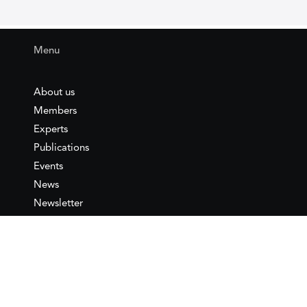
Menu
About us
Members
Experts
Publications
Events
News
Newsletter
IEMed
Legal notice
Join as Member
Annual Conference 2026