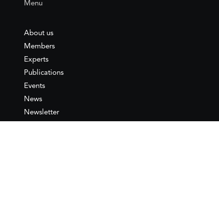
Menu
About us
Members
Experts
Publications
Events
News
Newsletter
IEMed
Legal notice
Join as Member
Annual Conference 2026
Contact