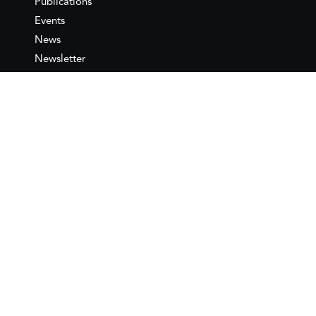
Publications
Events
News
Newsletter
IEMed
Legal notice
Join as Member
Annual Conference 2026
Contact
IEMed – European Institute of
the Mediterranean
C/ Girona, 20
08010 Barcelona
T +34 932 449 850